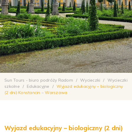
Sun Tours - biuro podróży Radom
/
Wycieczki
/
Wycieczki
szkolne
/
Edukacyjne
/
Wyjazd edukacyjny – biologiczny
(2 dni) Konstancin – Warszawa
Wyjazd edukacyjny – biologiczny (2 dni)