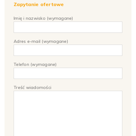
Zapytanie ofertowe
Wyżywienie: 1 śniadanie, 1 obiadokolacja,
Realizację programu z biletami wstępu,
Opiekę pilota,
Imię i nazwisko (wymagane)
Usługi lokalnych przewodników,
Ubezpieczenie NNW.
Adres e-mail (wymagane)
Telefon (wymagane)
Treść wiadomości