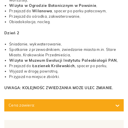
Wizyta w Ogrodzie Botanicznym w Powsinie
,
Przejazd do
Wilanowa
, spacer po parku pałacowym,
Przejazd do ośrodka, zakwaterowanie,
Obiadokolacja, nocleg.
Dzień 2
Śniadanie, wykwaterowanie,
Spotkanie z przewodnikiem, zwiedzanie miasta m.in. Stare
Miasto, Krakowskie Przedmieścia,
Wizyta w Muzeum Ewolucji Instytutu Paleobiologii PAN,
Przejazd do
Łazienek Królewskich,
spacer po parku,
Wyjazd w drogę powrotną,
Przyjazd na miejsce zbiórki.
UWAGA: KOLEJNOŚC ZWIEDZANIA MOZE ULEC ZMIANIE
.
Cena zawiera:
Transport,
1 nocleg,