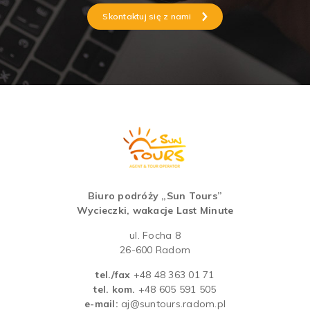
Skontaktuj się z nami
Biuro podróży „Sun Tours”
Wycieczki, wakacje Last Minute
ul. Focha 8
26-600 Radom
tel./fax
+48 48 363 01 71
tel. kom.
+48 605 591 505
e-mail:
aj@suntours.radom.pl