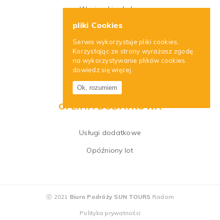
Wycieczki szkolne
pliki Cookies
Wycieczki firmowe
Serwis wykorzystuje pliki cookies.
Wycieczki dla singli
Korzystając ze strony wyrażasz zgodę
na wykorzystywanie plików cookies.
Wycieczki dla seniorów
dowiedz się więcej.
Pielgrzymki
Ok, rozumiem
OFERTA DODATKOWA
Usługi dodatkowe
Opóźniony lot
ⓒ 2021
Biuro Podróży SUN TOURS
Radom
Polityka prywatności