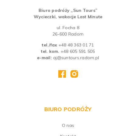
Biuro podróży „Sun Tours”
Wycieczki, wakacje Last Minute
ul. Focha 8
26-600 Radom
tel./fax
+48 48 363 01 71
tel. kom.
+48 605 591 505
e-mail:
aj@suntours.radom.pl
BIURO PODRÓŻY
O nas