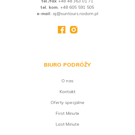
tel./fax
+48 48 363 01 71
tel. kom.
+48 605 591 505
e-mail:
aj@suntours.radom.pl
BIURO PODRÓŻY
O nas
Kontakt
Oferty specjalne
First Minute
Last Minute