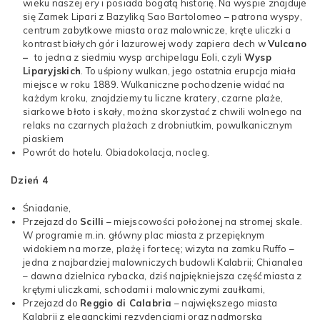
wieku naszej ery i posiada bogatą historię. Na wyspie znajduje
się Zamek Lipari z Bazyliką Sao Bartolomeo – patrona wyspy,
centrum zabytkowe miasta oraz malownicze, kręte uliczki a
kontrast białych gór i lazurowej wody zapiera dech w
Vulcano
–
to jedna z siedmiu wysp archipelagu Eoli, czyli
Wysp
Liparyjskich
. To uśpiony wulkan, jego ostatnia erupcja miała
miejsce w roku 1889. Wulkaniczne pochodzenie widać na
każdym kroku, znajdziemy tu liczne kratery, czarne plaże,
siarkowe błoto i skały, można skorzystać z chwili wolnego na
relaks na czarnych plażach z drobniutkim, powulkanicznym
piaskiem
Powrót do hotelu. Obiadokolacja, nocleg.
Dzień 4
Śniadanie,
Przejazd do
Scilli
– miejscowości położonej na stromej skale.
W programie m.in. główny plac miasta z przepięknym
widokiem na morze, plażę i fortecę; wizyta na zamku Ruffo –
jedna z najbardziej malowniczych budowli Kalabrii; Chianalea
– dawna dzielnica rybacka, dziś najpiękniejsza część miasta z
krętymi uliczkami, schodami i malowniczymi zaułkami,
Przejazd do
Reggio di Calabria
– największego miasta
Kalabrii z eleganckimi rezydencjami oraz nadmorską