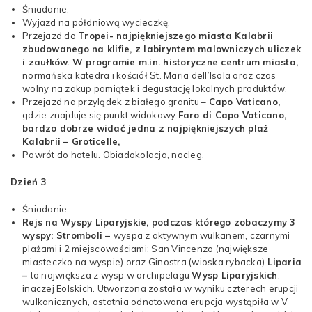
Śniadanie,
Wyjazd na półdniową wycieczkę,
Przejazd do
Tropei- najpiękniejszego miasta Kalabrii
zbudowanego na klifie, z labiryntem malowniczych uliczek
i zaułków. W programie m.in. historyczne centrum miasta,
normańska katedra i kościół St. Maria dell’Isola oraz czas
wolny na zakup pamiątek i degustację lokalnych produktów,
Przejazd na przylądek z białego granitu –
Capo Vaticano,
gdzie znajduje się punkt widokowy
Faro di Capo Vaticano,
bardzo dobrze widać jedna z najpiękniejszych plaż
Kalabrii – Groticelle,
Powrót do hotelu. Obiadokolacja, nocleg.
Dzień 3
Śniadanie,
Rejs na Wyspy Liparyjskie, podczas którego zobaczymy 3
wyspy: Stromboli –
wyspa z aktywnym wulkanem, czarnymi
plażami i 2 miejscowościami: San Vincenzo (największe
miasteczko na wyspie) oraz Ginostra (wioska rybacka)
Liparia
–
to największa z wysp w archipelagu
Wysp Liparyjskich
,
inaczej Eolskich. Utworzona została w wyniku czterech erupcji
wulkanicznych, ostatnia odnotowana erupcja wystąpiła w V