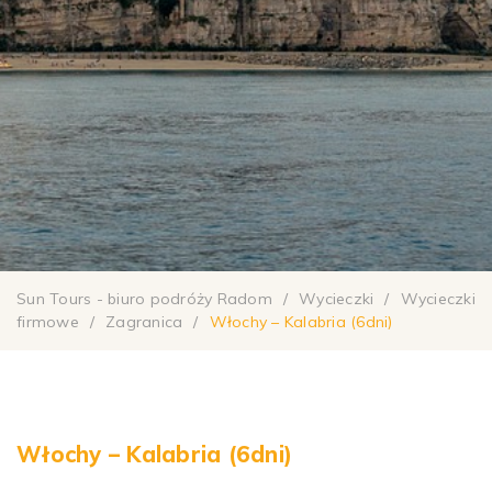
Sun Tours - biuro podróży Radom
/
Wycieczki
/
Wycieczki
firmowe
/
Zagranica
/
Włochy – Kalabria (6dni)
Włochy – Kalabria (6dni)