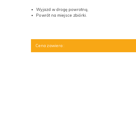
Wyjazd w drogę powrotną,
Powrót na miejsce zbiórki.
Cena zawiera :
Transport autokarem
Ubezpieczenie
Usługę przewodnika
Opiekę pilota
Bilety wstępu do kompleksu „
Świetokrzyska Polan
karuzela, eurobungee, łódeczki, aquaroller), 