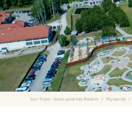
Sun Tours - biuro podróży Radom
/
Wycieczki
/