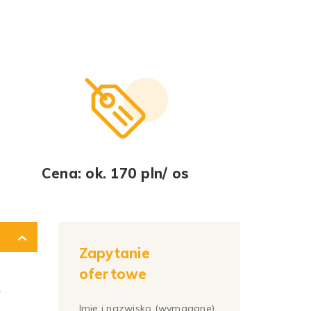
Cena: ok. 170 pln/ os
Zapytanie
ofertowe
r
Imię i nazwisko (wymagane)