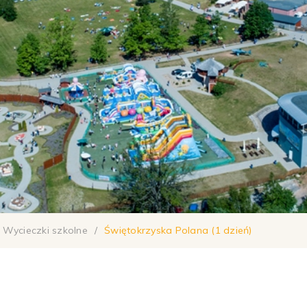
Wycieczki szkolne
/
Świętokrzyska Polana (1 dzień)